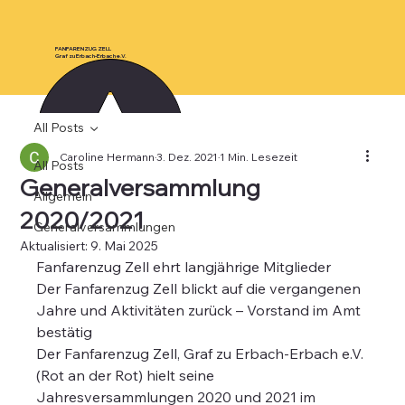
FANFARENZUG ZELL
Graf zu Erbach-Erbach e.V.
All Posts
Caroline Hermann
3. Dez. 2021
1 Min. Lesezeit
All Posts
Generalversammlung
Allgemein
2020/2021
Generalversammlungen
Aktualisiert:
9. Mai 2025
Fanfarenzug Zell ehrt langjährige Mitglieder
Der Fanfarenzug Zell blickt auf die vergangenen 
Jahre und Aktivitäten zurück – Vorstand im Amt 
bestätig
Der Fanfarenzug Zell, Graf zu Erbach-Erbach e.V. 
(Rot an der Rot) hielt seine 
Jahresversammlungen 2020 und 2021 im 